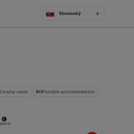
Select languag
Slovenský
Circular route
Possible accommodation
Open copyright