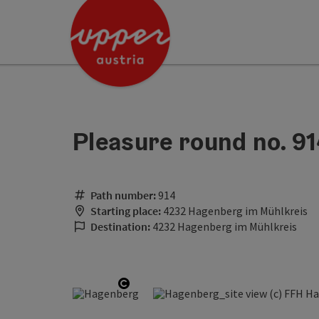
Accesskey
Accesskey
[0]
[2]
Pleasure round no. 91
Path number:
914
Starting place:
4232 Hagenberg im Mühlkreis
Destination:
4232 Hagenberg im Mühlkreis
Open copyright