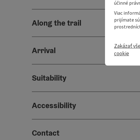
účinné právn
Viac informá
prijímate s
Along the trail
prostredníc
Zakázať vš
Arrival
cookie
Suitability
Accessibility
Contact