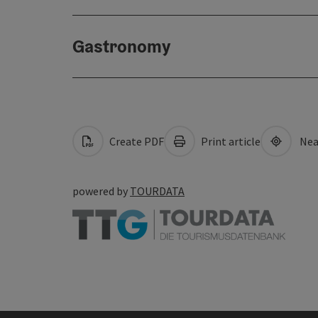
Gastronomy
Create PDF
Print article
Nea
powered by
TOURDATA