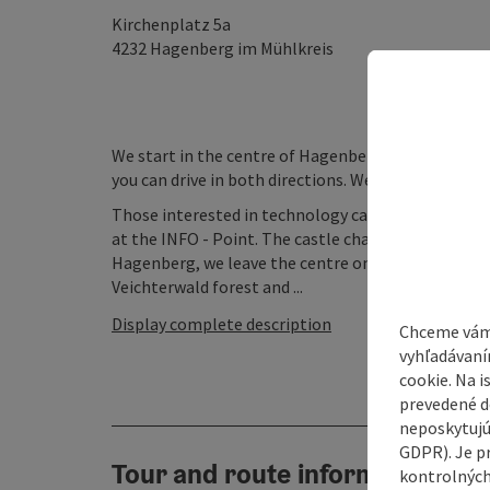
Kirchenplatz 5a
4232
Hagenberg im Mühlkreis
We start in the centre of Hagenberg. The ideal sta
you can drive in both directions. We recommend tur
Those interested in technology can get informatio
at the INFO - Point. The castle chapel with its park 
Hagenberg, we leave the centre on the main road. 
Veichterwald forest and ...
Display complete description
Chceme vám
vyhľadávaní
cookie. Na 
prevedené do
neposkytujú
GDPR). Je p
Tour and route information
kontrolných