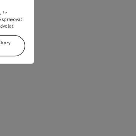
, že
e spravovať
dvolať.
úbory