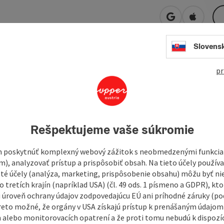
open in Googl
Open in
Slovens
pr
rting point is the south car park opposite Unimarkt, where
ning left in the direction of FH Hagenberg.
n about the software park of the University of Hagenberg
is also worth a visit. After a pleasant stop in the centre of
The route now leads out of the town centre into the
Rešpektujeme vaše súkromie
 poskytnúť komplexný webový zážitok s neobmedzenými funkciam
m), analyzovať prístup a prispôsobiť obsah. Na tieto účely použí
isté účely (analýza, marketing, prispôsobenie obsahu) môžu byť ni
 tretích krajín (napríklad USA) (čl. 49 ods. 1 písmeno a GDPR), kto
 úroveň ochrany údajov zodpovedajúcu EÚ ani príhodné záruky (podľ
reto možné, že orgány v USA získajú prístup k prenášaným údajom
 alebo monitorovacích opatrení a že proti tomu nebudú k dispozíc