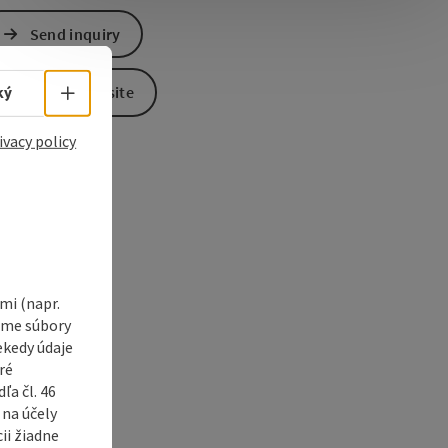
Send inquiry
e Maps
 Apple Maps
Select language - Open menu
ký
To the website
ivacy policy
i (napr.
vame súbory
ekedy údaje
ré
a čl. 46
 na účely
ii žiadne