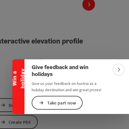
next slide
teractive elevation profile
Collapse banner
Give feedback and win
y
Colla
holidays
W
i
n
a
h
o
l
i
d
a
Give us your feedback on Austria as a
holiday destination and win great prizes!
Take part now
Download GPS data
Create PDF