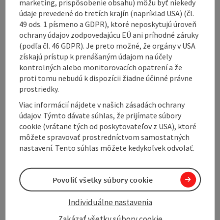
marketing, prispôsobenie obsahu) môžu byť niekedy
údaje prevedené do tretích krajín (napríklad USA) (čl.
49 ods. 1 písmeno a GDPR), ktoré neposkytujú úroveň
ochrany údajov zodpovedajúcu EÚ ani príhodné záruky
(podľa čl. 46 GDPR). Je preto možné, že orgány v USA
získajú prístup k prenášaným údajom na účely
Tour and route information
kontrolných alebo monitorovacích opatrení a že
proti tomu nebudú k dispozícii žiadne účinné právne
prostriedky.
Arrival
Viac informácií nájdete v našich zásadách ochrany
údajov. Týmto dávate súhlas, že prijímate súbory
Prices
cookie (vrátane tých od poskytovateľov z USA), ktoré
môžete spravovať prostredníctvom samostatných
nastavení. Tento súhlas môžete kedykoľvek odvolať.
Suitability
Povoliť všetky súbory cookie
Accessibility
Individuálne nastavenia
Contact
Zakázať všetky súbory cookie