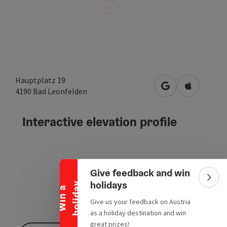
Hauptplatz 19
open in Google
Open in A
4190
Bad Leonfelden
Interactive elevation profile
Collapse banner
Give feedback and win
Colla
holidays
y
W
i
n
a
h
o
l
i
d
a
Give us your feedback on Austria
as a holiday destination and win
great prizes!