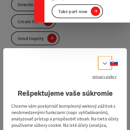
Download GPS data
Take part now
Create PDF
Send inquiry
To the website
Slove
Select
privacy policy
Route: Reichenau - Ramberg - Dreieggwald -
Glasütten - Rodltal - Dreiegg - Reichenau
Rešpektujeme vaše súkromie
Marking: with the number S22
Chceme vám poskytnúť komplexný webový zážitok s
Map download:
S22 Reichenauer Runde
neobmedzenými funkciami (napr. vyhľadávaním),
analyzovať prístup a prispôsobiť obsah. Na tieto účely
používame súbory cookie. Na isté účely (analýza,