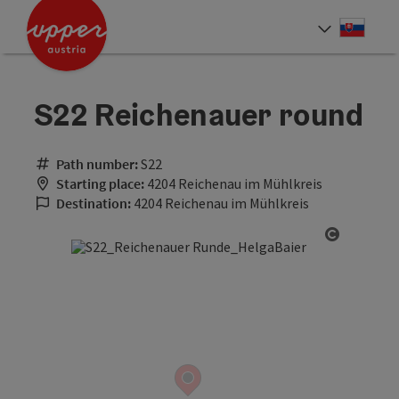
Accesskey
Accesskey
[0]
[2]
Slove
Select
S22 Reichenauer round
Path number:
S22
Starting place:
4204 Reichenau im Mühlkreis
Destination:
4204 Reichenau im Mühlkreis
Open cop