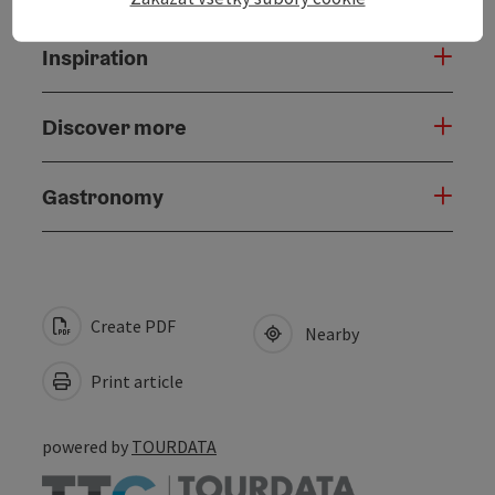
Inspiration
Discover more
Gastronomy
Create PDF
Nearby
Print article
powered by
TOURDATA