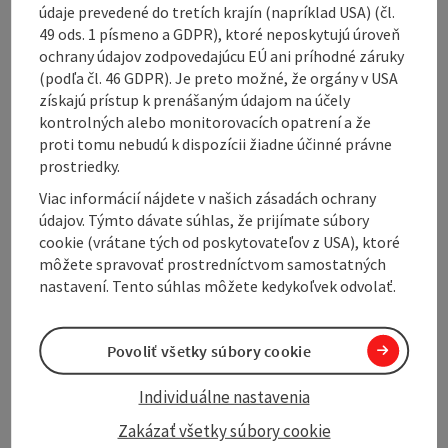
the old farms and the little church with its Gothic
údaje prevedené do tretích krajín (napríklad USA) (čl.
statues of saints in Elz are well worth a visit.
49 ods. 1 písmeno a GDPR), ktoré neposkytujú úroveň
Here we also meet the "Burgen- und Schlösserweg",
ochrany údajov zodpovedajúcu EÚ ani príhodné záruky
which leads into the beautiful Flanitztal valley to
(podľa čl. 46 GDPR). Je preto možné, že orgány v USA
Gutau. At the end of the village, the K 33 hiking trail
získajú prístup k prenášaným údajom na účely
branches off to ...
kontrolných alebo monitorovacích opatrení a že
proti tomu nebudú k dispozícii žiadne účinné právne
Display complete description
prostriedky.
Viac informácií nájdete v našich zásadách ochrany
údajov. Týmto dávate súhlas, že prijímate súbory
cookie (vrátane tých od poskytovateľov z USA), ktoré
môžete spravovať prostredníctvom samostatných
Tour and route information
nastavení. Tento súhlas môžete kedykoľvek odvolať.
Along the trail
Povoliť všetky súbory cookie
Individuálne nastavenia
Arrival
Zakázať všetky súbory cookie