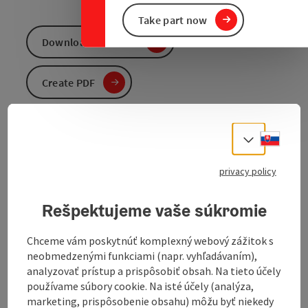
Take part now
Download GPS data
Create PDF
Send inquiry
Slove
Select
To the website
privacy policy
Rešpektujeme vaše súkromie
This route or circular hike takes us over the steep
Buchberg almost exclusively on field and forest paths
Chceme vám poskytnúť komplexný webový zážitok s
and climbs to Elz. The "Etzlstorferhäusl" below the
neobmedzenými funkciami (napr. vyhľadávaním),
"Eder-Hof" is really interesting. It is worth making a
analyzovať prístup a prispôsobiť obsah. Na tieto účely
detour to the Augenbründl and the Schalenstein.
používame súbory cookie. Na isté účely (analýza,
Following the successful renovation of the village,
marketing, prispôsobenie obsahu) môžu byť niekedy