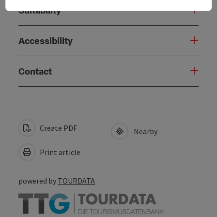
Suitability
Accessibility
Contact
Create PDF
Nearby
Print article
powered by
TOURDATA