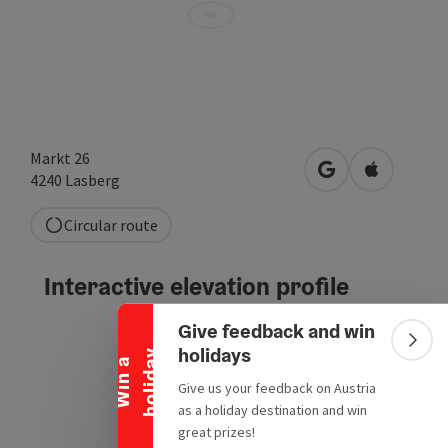
Markt 26
open in Google
Open in A
4240
Lasberg
Circular route
Collapse banner
Interactive elevation profile
Give feedback and win
Colla
holidays
y
W
i
n
a
h
o
l
i
d
a
Give us your feedback on Austria
as a holiday destination and win
great prizes!