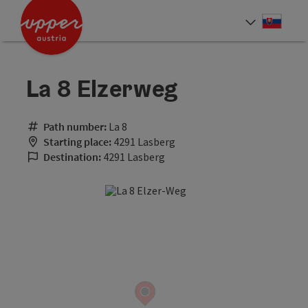
Accesskey
Accesskey
[0]
[2]
Slove
Select
La 8 Elzerweg
Path number:
La 8
Starting place:
4291 Lasberg
Destination:
4291 Lasberg