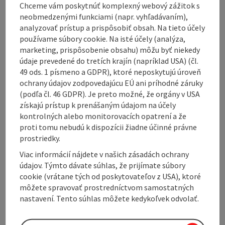
Chceme vám poskytnúť komplexný webový zážitok s
In front of you the Innviertel - in you the spirit of
neobmedzenými funkciami (napr. vyhľadávaním),
adventure
analyzovať prístup a prispôsobiť obsah. Na tieto účely
používame súbory cookie. Na isté účely (analýza,
Get on your bike and discover your Innviertel. Top
marketing, prispôsobenie obsahu) môžu byť niekedy
developed bike paths, culture and culinary delights in
údaje prevedené do tretích krajín (napríklad USA) (čl.
perfect variety and shady guest gardens with a
49 ods. 1 písmeno a GDPR), ktoré neposkytujú úroveň
promising beer and dumpling menu are already
ochrany údajov zodpovedajúcu EÚ ani príhodné záruky
waiting for you.
(podľa čl. 46 GDPR). Je preto možné, že orgány v USA
získajú prístup k prenášaným údajom na účely
Precious countryside
kontrolných alebo monitorovacích opatrení a že
From the small eatery offering simple and rustic fare
proti tomu nebudú k dispozícii žiadne účinné právne
to the noble restaurant, the Innviertel is
prostriedky.
gastronomically well positioned. And thanks to the
Viac informácií nájdete v našich zásadách ochrany
density of breweries - nowhere else in Austria are
údajov. Týmto dávate súhlas, že prijímate súbory
there more ...
cookie (vrátane tých od poskytovateľov z USA), ktoré
môžete spravovať prostredníctvom samostatných
Display complete description
nastavení. Tento súhlas môžete kedykoľvek odvolať.