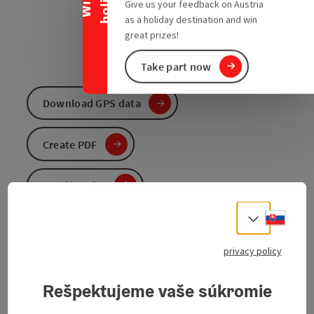
Give us your feedback on Austria
as a holiday destination and win
great prizes!
Take part now
Download GPS data
Create PDF
Send inquiry
Slove
Select
To the website
privacy policy
"Cycling is the closest thing to bird flight."
Rešpektujeme vaše súkromie
(Louis J. Halle, US naturalist and author, 1910 - 1998)