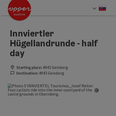
Accesskey
Accesskey
[0]
[2]
Slove
Select
Innviertler
Hügellandrunde - half
day
Starting place:
4943 Geinberg
Destination:
4943 Geinberg
Open cop