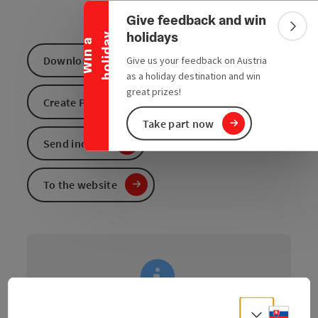
Collapse banner
Give feedback and win
Colla
holidays
y
W
i
n
a
h
o
l
i
d
a
Download GPS data
Give us your feedback on Austria
as a holiday destination and win
great prizes!
Create PDF
Take part now
Send inquiry
To the website
Slove
Select