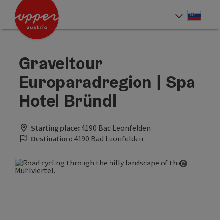
Accesskey
Accesskey
[0]
[2]
Slove
Select
Graveltour
Europaradregion | Spa
Hotel Bründl
Starting place:
4190 Bad Leonfelden
Destination:
4190 Bad Leonfelden
Open cop