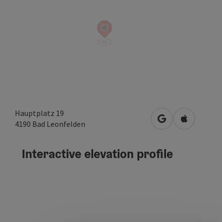
Hauptplatz 19
open in Google
Open in A
4190
Bad Leonfelden
Interactive elevation profile