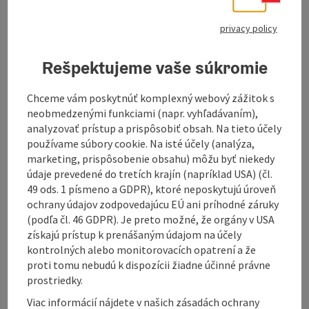
information: Tour - Digitally
prepared
privacy policy
Description: The navigation for this tour is
only available digitally. There is no
Rešpektujeme vaše súkromie
signposting on site.
You can easily download the
GPS file
on this
Chceme vám poskytnúť komplexný webový zážitok s
page and use it conveniently on your
neobmedzenými funkciami (napr. vyhľadávaním),
navigation device or smartphone.
analyzovať prístup a prispôsobiť obsah. Na tieto účely
používame súbory cookie. Na isté účely (analýza,
marketing, prispôsobenie obsahu) môžu byť niekedy
údaje prevedené do tretích krajín (napríklad USA) (čl.
49 ods. 1 písmeno a GDPR), ktoré neposkytujú úroveň
ochrany údajov zodpovedajúcu EÚ ani príhodné záruky
Mysterious, mystical, cross-border best describes this
(podľa čl. 46 GDPR). Je preto možné, že orgány v USA
fine tour through the Mühlviertel and the region
získajú prístup k prenášaným údajom na účely
around Lipno on the Vltava reservoir. A tour that could
kontrolných alebo monitorovacích opatrení a že
not be more varied - hilly passages, flat meadow
proti tomu nebudú k dispozícii žiadne účinné právne
paths alternate with extensive stretches along the
prostriedky.
lake. What was once separate is now connected by this
Viac informácií nájdete v našich zásadách ochrany
loop. Great panoramic views included.