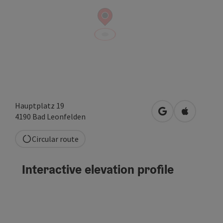
Hauptplatz 19
open in Google
Open in A
4190
Bad Leonfelden
Circular route
Interactive elevation profile