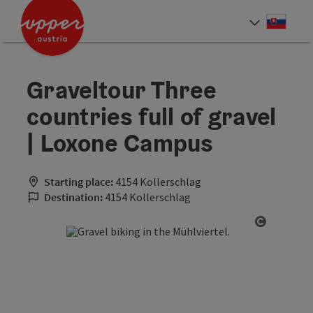
Accesskey
Accesskey
[0]
[2]
Slove
Select
Graveltour Three
countries full of gravel
| Loxone Campus
Starting place:
4154 Kollerschlag
Destination:
4154 Kollerschlag
Open cop