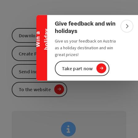
Collapse banner
Give feedback and win
Colla
holidays
y
W
i
n
a
h
o
l
i
d
a
Download GPS data
Give us your feedback on Austria
as a holiday destination and win
Create PDF
great prizes!
Take part now
Send inquiry
To the website