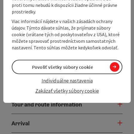
maintained cycle paths - classic roads are almost
proti tomu nebudú k dispozícii žiadne účinné právne
completely avoided.
prostriedky.
Passing the Dreisessel, the route crosses the border
Viac informácií nájdete v našich zásadách ochrany
into the Czech Republic at Haidmühle. This is where
údajov. Týmto dávate súhlas, že prijímate súbory
the most beautiful part of the tour begins: endless
cookie (vrátane tých od poskytovateľov z USA), ktoré
gravel sections, quiet forests and the historic
môžete spravovať prostredníctvom samostatných
Schwarzenberg alluvial canal, which you follow for a
nastavení. Tento súhlas môžete kedykoľvek odvolať.
while until you reach ...
Display complete description
Povoliť všetky súbory cookie
Individuálne nastavenia
Zakázať všetky súbory cookie
Tour and route information
Arrival