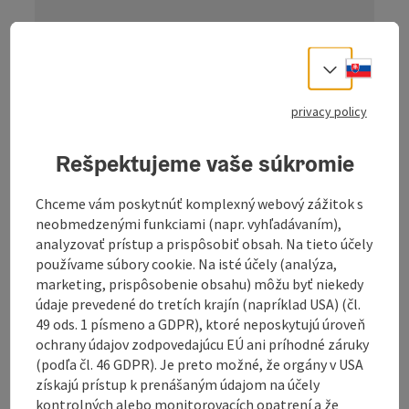
information: Tour - Digitally
prepared
Slove
Select
Description: The navigation for this tour is
only available digitally. There is no
privacy policy
signposting on site. You can easily download
the
GPS file
from this website and use it
conveniently on your navigation device or
Rešpektujeme vaše súkromie
smartphone.
Chceme vám poskytnúť komplexný webový zážitok s
neobmedzenými funkciami (napr. vyhľadávaním),
analyzovať prístup a prispôsobiť obsah. Na tieto účely
používame súbory cookie. Na isté účely (analýza,
marketing, prispôsobenie obsahu) môžu byť niekedy
This extensive gravel tour starts in Kollerschlag and
údaje prevedené do tretích krajín (napríklad USA) (čl.
impressively combines the Mühlviertel, the Bavarian
49 ods. 1 písmeno a GDPR), ktoré neposkytujú úroveň
Forest and the Czech border region to create a
ochrany údajov zodpovedajúcu EÚ ani príhodné záruky
genuine three-country experience.
(podľa čl. 46 GDPR). Je preto možné, že orgány v USA
With a gravel share of over 40%, the route mainly
získajú prístup k prenášaným údajom na účely
leads along small forest paths, forest roads and well-
kontrolných alebo monitorovacích opatrení a že