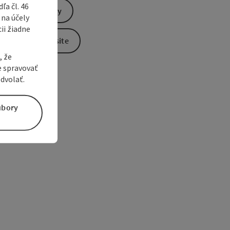
a čl. 46
Send inquiry
 na účely
ii žiadne
To the website
, že
e spravovať
dvolať.
úbory