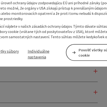
 úroveň ochrany údajov zodpovedajúcu EÚ ani príhodné záruky (podľ
reto možné, že orgány v USA získajú prístup k prenášaným údajom
 alebo monitorovacích opatrení a že proti tomu nebudú k dispozíc
e prostriedky.
cií nájdete v našich zásadách ochrany údajov. Týmto dávate súhlas
úbory cookie (vrátane tých od poskytovateľov z USA), ktoré môžet
tvom samostatných nastavení. Tento súhlas môžete kedykoľvek o
Povoliť všetky s
etky súbory
Individuálne
cookie
nastavenia