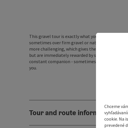
This gravel tour is exactly what you would expect 
sometimes over firm gravel or natural forest floor
more challenging, which gives the tour an appeali
but are immediately rewarded by sweeping views ov
constant companion - sometimes directly in front
you.
Chceme vám
Tour and route information
vyhľadávaní
cookie. Na 
prevedené do