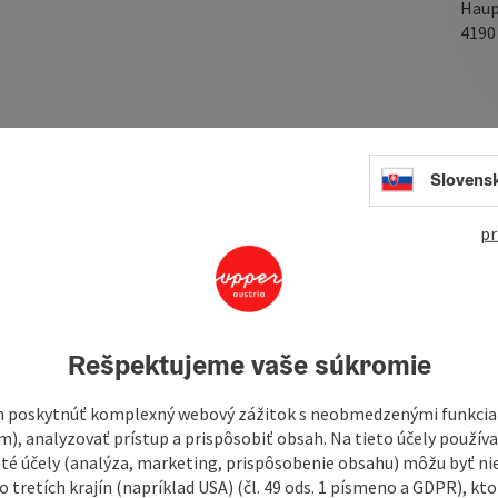
Haup
419
In
from a successful tour. Sometimes you roll over asphalt,
. Some of the meadow paths are well worn, others a little
Slovens
ng rhythm. Some technical climbs are briefly challenging,
er beautiful farms and open countryside. The Alps are a
pr
 of you, sometimes to the side, sometimes lagging behind
Rešpektujeme vaše súkromie
 poskytnúť komplexný webový zážitok s neobmedzenými funkciam
m), analyzovať prístup a prispôsobiť obsah. Na tieto účely použí
isté účely (analýza, marketing, prispôsobenie obsahu) môžu byť ni
 tretích krajín (napríklad USA) (čl. 49 ods. 1 písmeno a GDPR), kto