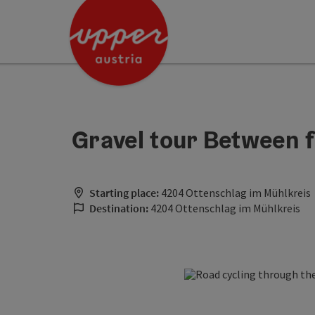
Accesskey
Accesskey
[0]
[2]
Gravel tour Between f
Starting place:
4204 Ottenschlag im Mühlkreis
Destination:
4204 Ottenschlag im Mühlkreis