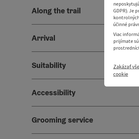
neposkytujú
Along the trail
GDPR). Je p
kontrolných
účinné právn
Viac informá
Arrival
prijímate s
prostredníc
Suitability
Zakázať vš
cookie
Accessibility
Grooming service