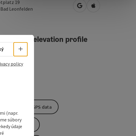
tplatz 19
open in Google Maps
Open in Apple Map
0
Bad Leonfelden
teractive elevation profile
Select language - Open menu
ký
ivacy policy
Download GPS data
i (napr.
vame súbory
Create PDF
ekedy údaje
ré