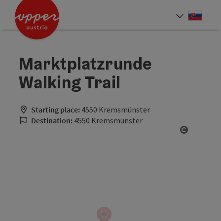
Accesskey
Accesskey
[0]
[2]
Slove
Select
Marktplatzrunde
Walking Trail
Starting place:
4550 Kremsmünster
Destination:
4550 Kremsmünster
Open cop