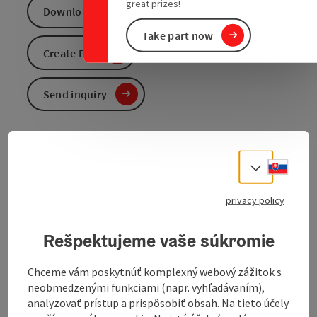
great prizes!
Download GPS data
Take part now
Create PDF
Send inquiry
Discover the market town of Kremsmünster during a
Slove
Select
tour of the market square.
01) House at the ford, Linzer Straße 2
privacy policy
02) Kriegeggerhaus, Linzer Straße 1
03) Seifensiederhaus, Marktplatz 6
Rešpektujeme vaše súkromie
04) Lichteneckerhaus, Marktplatz 13
05) Dyer's house, Marktplatz 15
Chceme vám poskytnúť komplexný webový zážitok s
06) Coppersmith's house, Marktplatz 16
neobmedzenými funkciami (napr. vyhľadávaním),
07) Market hospital, market square 22
analyzovať prístup a prispôsobiť obsah. Na tieto účely
08) Frischaufhaus, Spitalgasse 16