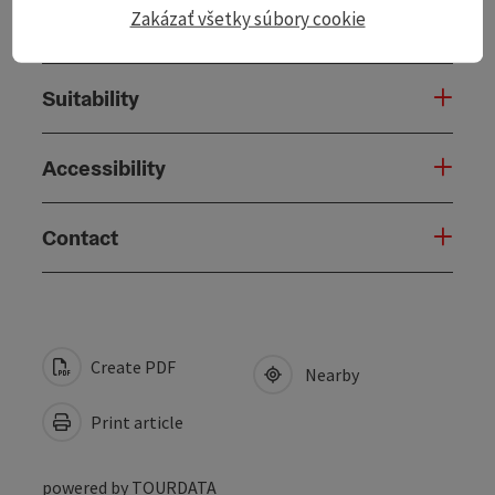
Zakázať všetky súbory cookie
Arrival
Suitability
Accessibility
Contact
Create PDF
Nearby
Print article
powered by
TOURDATA