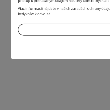
prístup k prenášaným údajom na účely kontrolných aleb
Viac informácií nájdete v našich zásadách ochrany úda
kedykoľvek odvolať.