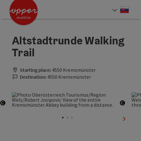
Accesskey
Accesskey
[0]
[2]
Slove
Select
Altstadtrunde Walking
Trail
Starting place:
4550 Kremsmünster
Destination:
4550 Kremsmünster
Open copyright
Open c
next sli