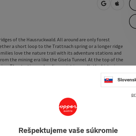
open in Googl
Open in
idges of the Hausruckwald. All around are only forest
ether a short loop to the Trattnach spring or a longer ridge
Families love the nature trail with its adventure stations and
 from the mining era like the Gisela Tunnel. At the top of the
iew. The starting and ending point is usually the historic
.
Slovens
pr
Rešpektujeme vaše súkromie