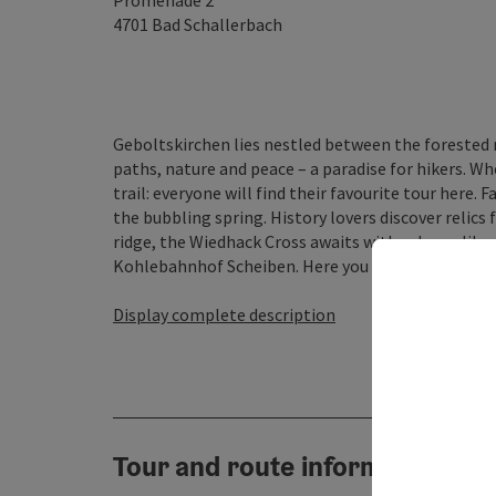
Promenade 2
4701
Bad Schallerbach
Geboltskirchen lies nestled between the forested r
paths, nature and peace – a paradise for hikers. Wh
trail: everyone will find their favourite tour here. 
the bubbling spring. History lovers discover relics
ridge, the Wiedhack Cross awaits with a dreamlike v
Kohlebahnhof Scheiben. Here you can feel history ..
Display complete description
Tour and route information