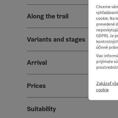
Chceme vám
vyhľadávaní
Along the trail
cookie. Na 
prevedené do
neposkytujú
GDPR). Je p
Variants and stages
kontrolných
účinné právn
Viac informá
Arrival
prijímate s
prostredníc
Zakázať vš
Prices
cookie
Suitability