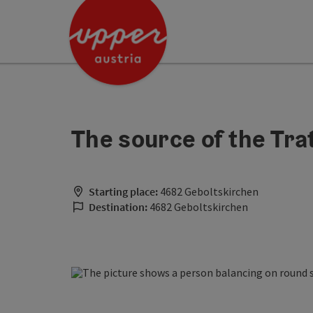
Accesskey
Accesskey
[0]
[2]
The source of the Tra
Starting place:
4682 Geboltskirchen
Destination:
4682 Geboltskirchen