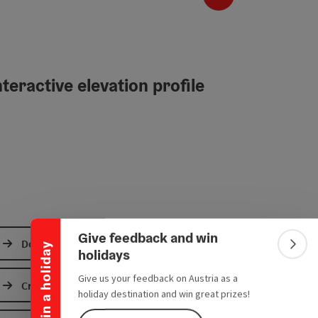
teractive elevation profile
Collapse banner
Give feedback and win
Download GPS data
Win a holiday
Colla
holidays
Give us your feedback on Austria as a
Create PDF
holiday destination and win great prizes!