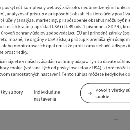
 poskytnúť komplexný webový zážitok s neobmedzenými funkciam
m), analyzovať prístup a prispôsobiť obsah. Na tieto účely použí
isté účely (analýza, marketing, prispôsobenie obsahu) môžu byť ni
 tretích krajín (napríklad USA) (čl. 49 ods. 1 písmeno a GDPR), kto
 úroveň ochrany údajov zodpovedajúcu EÚ ani príhodné záruky (podľ
reto možné, že orgány v USA získajú prístup k prenášaným údajom
 alebo monitorovacích opatrení a že proti tomu nebudú k dispozíc
e prostriedky.
cií nájdete v našich zásadách ochrany údajov. Týmto dávate súhlas
úbory cookie (vrátane tých od poskytovateľov z USA), ktoré môžet
tvom samostatných nastavení. Tento súhlas môžete kedykoľvek o
Povoliť všetky s
etky súbory
Individuálne
cookie
nastavenia