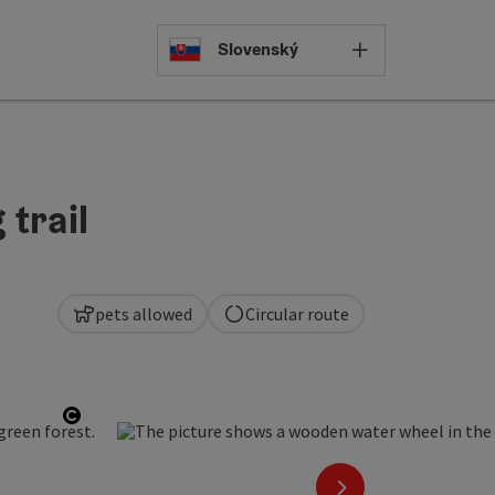
Select languag
Slovenský
trail
pets allowed
Circular route
Open copyright
next slide