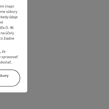
i (napr.
vame súbory
ekedy údaje
ré
a čl. 46
 na účely
ii žiadne
, že
e spravovať
dvolať.
úbory