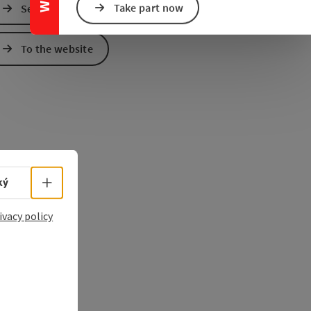
Take part now
Send inquiry
e Maps
 Apple Maps
To the website
Select language - Open menu
ký
ivacy policy