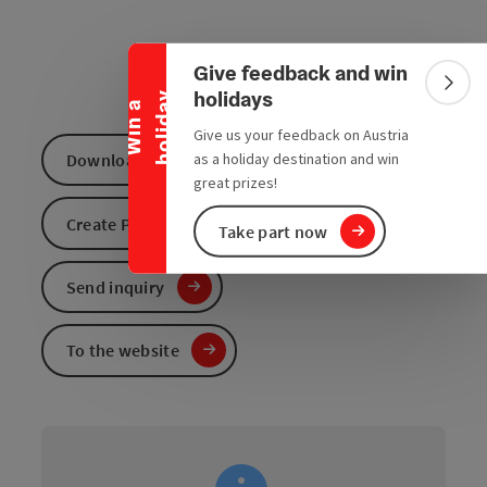
Collapse banner
Give feedback and win
Colla
holidays
y
W
i
n
a
h
o
l
i
d
a
Give us your feedback on Austria
as a holiday destination and win
Download GPS data
great prizes!
Create PDF
Take part now
Send inquiry
To the website