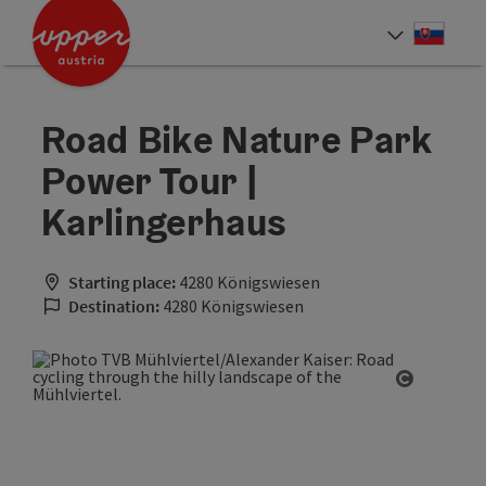
Accesskey
Accesskey
[0]
[2]
Slove
Select
Road Bike Nature Park
Power Tour |
Karlingerhaus
Starting place:
4280 Königswiesen
Destination:
4280 Königswiesen
Open cop