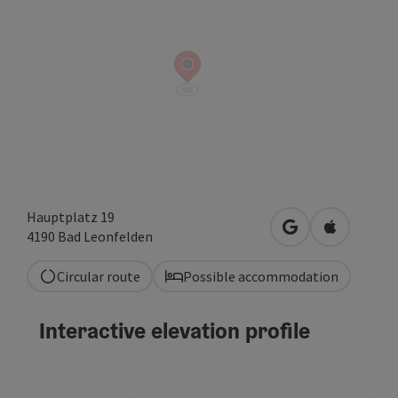
Hauptplatz 19
open in Google
Open in A
4190
Bad Leonfelden
Circular route
Possible accommodation
Interactive elevation profile