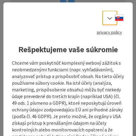
Slove
information: Information: Tour -
Select
Digitally prepared
privacy policy
Description:
Description
: The navigation for
this tour is only available digitally. There is
Rešpektujeme vaše súkromie
no signposting on site. You can easily
download the
GPS file
from this website and
use it conveniently on your navigation
Chceme vám poskytnúť komplexný webový zážitok s
device or smartphone.
neobmedzenými funkciami (napr. vyhľadávaním),
analyzovať prístup a prispôsobiť obsah. Na tieto účely
používame súbory cookie. Na isté účely (analýza,
marketing, prispôsobenie obsahu) môžu byť niekedy
údaje prevedené do tretích krajín (napríklad USA) (čl.
49 ods. 1 písmeno a GDPR), ktoré neposkytujú úroveň
This tour starts at the Karlingerhaus in Königswiesen.
ochrany údajov zodpovedajúcu EÚ ani príhodné záruky
From here, you ride over an undulating profile past
(podľa čl. 46 GDPR). Je preto možné, že orgány v USA
the Tanner Moor to Haid. Before you reach the unique
získajú prístup k prenášaným údajom na účely
Naarntal valley, you have to tackle a fast descent and
kontrolných alebo monitorovacích opatrení a že
a short climb. The route continues with a steep climb