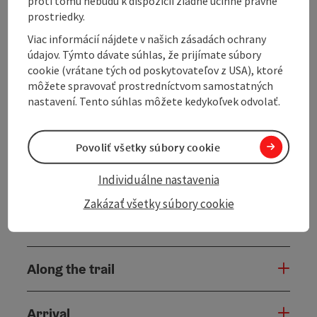
proti tomu nebudú k dispozícii žiadne účinné právne
to St. Thomas am Blasenstein, where you can admire
prostriedky.
the church and the "Luftg'selchte Pfarrer". The Aisttal
Viac informácií nájdete v našich zásadách ochrany
valley is reached via several short climbs and descents.
údajov. Týmto dávate súhlas, že prijímate súbory
Pass the ruins of Reichenstein Castle and continue to
cookie (vrátane tých od poskytovateľov z USA), ktoré
the penultimate ascent to St. Leonhard near
môžete spravovať prostredníctvom samostatných
Freistadt. From here, around 16.5 kilometers and 460
nastavení. Tento súhlas môžete kedykoľvek odvolať.
vertical meters ...
Display complete description
Povoliť všetky súbory cookie
Individuálne nastavenia
Zakázať všetky súbory cookie
Tour and route information
Along the trail
Arrival