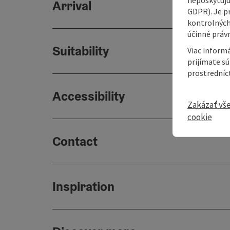
Arrival
GDPR). Je p
kontrolných
účinné právn
Suitability
Viac informá
prijímate s
prostredníc
Accessibility
Zakázať vš
cookie
Contact
Inspiration