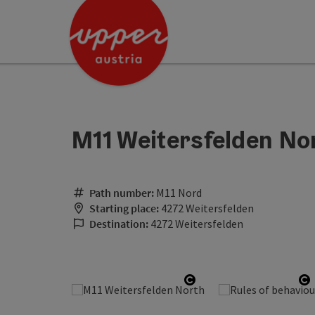
Accesskey
Accesskey
[0]
[2]
M11 Weitersfelden No
Path number:
M11 Nord
Starting place:
4272 Weitersfelden
Destination:
4272 Weitersfelden
Open copyright
O