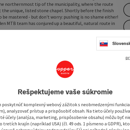
he northernmost tip of the municipality, where the route
t the unique, listed stone chapel. Shortly before the finish
 to be mastered - but don't worry: pushing is no shame either!
en MTB team has conjured up a beautiful, natural route in
Slovens
pr
Rešpektujeme vaše súkromie
 poskytnúť komplexný webový zážitok s neobmedzenými funkciam
m), analyzovať prístup a prispôsobiť obsah. Na tieto účely použí
isté účely (analýza, marketing, prispôsobenie obsahu) môžu byť ni
 tretích krajín (napríklad USA) (čl. 49 ods. 1 písmeno a GDPR), kto
 úroveň ochrany údajov zodpovedajúcu EÚ ani príhodné záruky (podľ