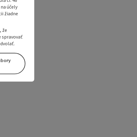
 na účely
ii žiadne
, že
e spravovať
dvolať.
úbory