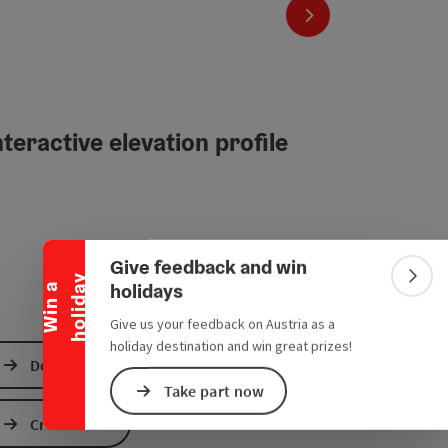
next slide
teractive elevation profile
Collapse banner
Give feedback and win
y
Colla
holidays
W
i
n
a
h
o
l
i
d
a
Give us your feedback on Austria as a
holiday destination and win great prizes!
Download GPS data
Take part now
Create PDF