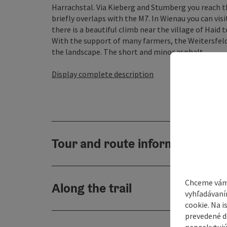
Harrachstal. Via Kieberg and Stumberg you reach t
briefly overlaps with the M7. In Wienau you can visi
there is a beautiful climb near the village of Haid
With the support of many farmers, the Weitersfeld
the landscape. The short and minor asphalt ...
Display complete description
Tour and route information
Chceme vám
Along the trail
vyhľadávaní
cookie. Na 
prevedené do
neposkytujú