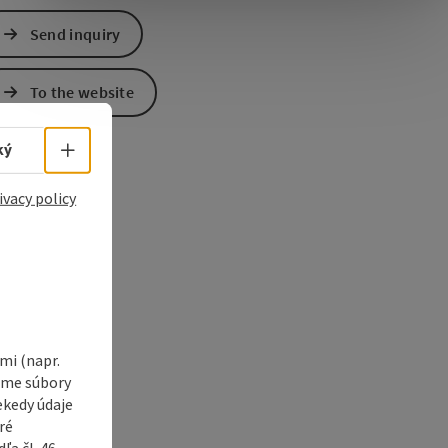
Send inquiry
To the website
Select language - Open menu
ký
ivacy policy
i (napr.
vame súbory
ekedy údaje
ré
a čl. 46