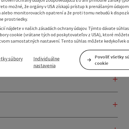
reto možné, že orgány v USA získajú prístup k prenášaným údajom
 alebo monitorovacích opatrení a že proti tomu nebudú k dispozíc
e prostriedky.
cií nájdete v našich zásadách ochrany údajov. Týmto dávate súhlas
úbory cookie (vrátane tých od poskytovateľov z USA), ktoré môžet
tvom samostatných nastavení. Tento súhlas môžete kedykoľvek o
Povoliť všetky s
etky súbory
Individuálne
cookie
nastavenia