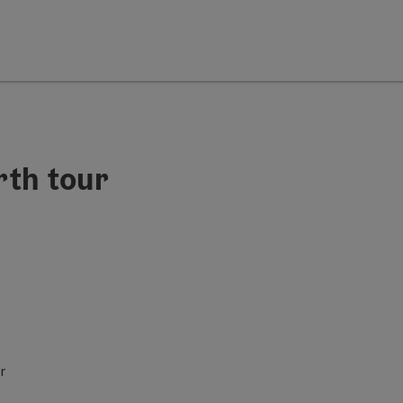
rth tour
pen copyright