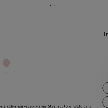
In
ersfelden market square via Ritzenedt to Windgföll and