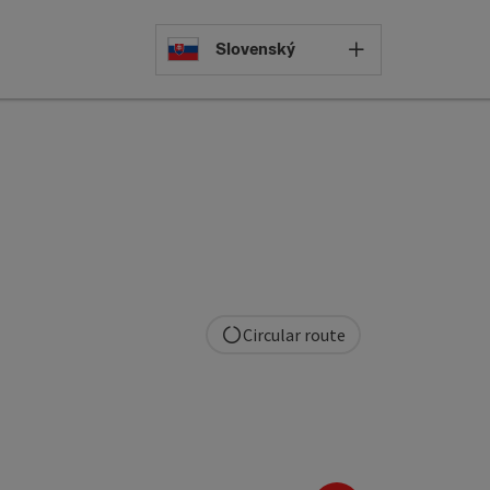
Select languag
Slovenský
Circular route