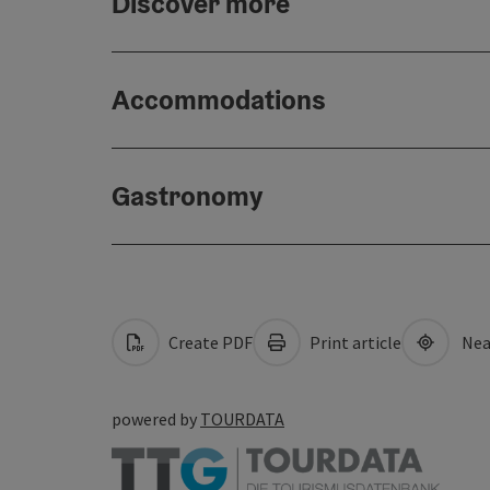
Discover more
Accommodations
Gastronomy
Create PDF
Print article
Nea
powered by
TOURDATA