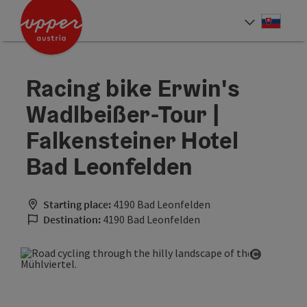
Accesskey
Accesskey
[0]
[2]
Slove
Select
Racing bike Erwin's
Wadlbeißer-Tour |
Falkensteiner Hotel
Bad Leonfelden
Starting place:
4190 Bad Leonfelden
Destination:
4190 Bad Leonfelden
Open cop