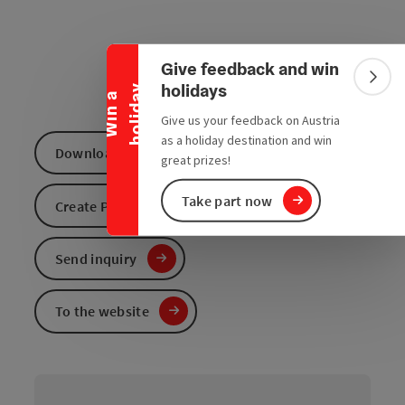
Collapse banner
Give feedback and win
Colla
holidays
y
W
i
n
a
h
o
l
i
d
a
Give us your feedback on Austria
as a holiday destination and win
Download GPS data
great prizes!
Take part now
Create PDF
Send inquiry
To the website