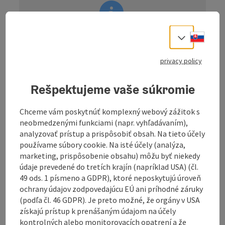
Slove
Select
information: Tour - Digitally
prepared
privacy policy
Description: The navigation for this tour is
only available digitally. There is no
Rešpektujeme vaše súkromie
signposting on site.
You can easily download the
GPS file
on this
Chceme vám poskytnúť komplexný webový zážitok s
page and use it conveniently on your
neobmedzenými funkciami (napr. vyhľadávaním),
navigation device or smartphone.
analyzovať prístup a prispôsobiť obsah. Na tieto účely
používame súbory cookie. Na isté účely (analýza,
marketing, prispôsobenie obsahu) môžu byť niekedy
údaje prevedené do tretích krajín (napríklad USA) (čl.
49 ods. 1 písmeno a GDPR), ktoré neposkytujú úroveň
ochrany údajov zodpovedajúcu EÚ ani príhodné záruky
Route route
:
(podľa čl. 46 GDPR). Je preto možné, že orgány v USA
Bad Leonfelden - Vorderweißenbach - Guglwald -
získajú prístup k prenášaným údajom na účely
Afiesl - St. Stefan - Helfenberg - Ahorn - Waxenberg -
kontrolných alebo monitorovacích opatrení a že