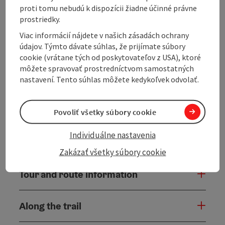
Oberneukirchen - Traberg - Bad Leonfelden - Zwettl -
proti tomu nebudú k dispozícii žiadne účinné právne
Reichenau - Ottenschlag - Bad Leonfelden
prostriedky.
Marking
: Mühlviertler Hochland- Tour | Erwin's
Viac informácií nájdete v našich zásadách ochrany
Wadlbeißer-Tour
údajov. Týmto dávate súhlas, že prijímate súbory
Map download
:
Erwin's Wadlbeißer-Tour
cookie (vrátane tých od poskytovateľov z USA), ktoré
môžete spravovať prostredníctvom samostatných
nastavení. Tento súhlas môžete kedykoľvek odvolať.
Povoliť všetky súbory cookie
Individuálne nastavenia
Zakázať všetky súbory cookie
Tour and route information
Along the trail