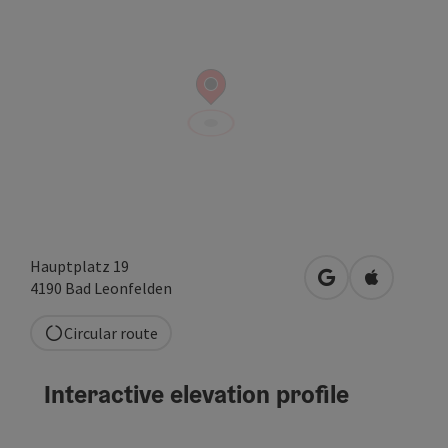
Hauptplatz 19
open in Google
Open in A
4190
Bad Leonfelden
Circular route
Interactive elevation profile