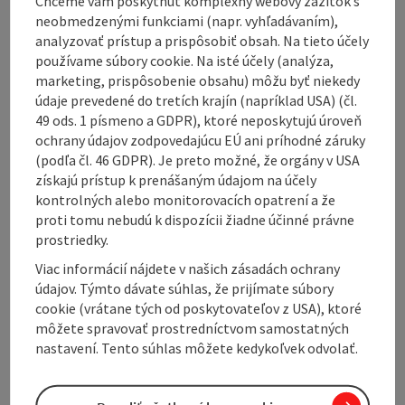
Chceme vám poskytnúť komplexný webový zážitok s
Oberneukirchen - Traberg - Bad Leonfelden - Zwettl -
neobmedzenými funkciami (napr. vyhľadávaním),
Reichenau - Ottenschlag - Bad Leonfelden
analyzovať prístup a prispôsobiť obsah. Na tieto účely
používame súbory cookie. Na isté účely (analýza,
Marking
: Mühlviertler Hochland- Tour | Erwin's
marketing, prispôsobenie obsahu) môžu byť niekedy
Wadlbeißer-Tour
údaje prevedené do tretích krajín (napríklad USA) (čl.
Map download
:
Erwin's Wadlbeißer-Tour
49 ods. 1 písmeno a GDPR), ktoré neposkytujú úroveň
ochrany údajov zodpovedajúcu EÚ ani príhodné záruky
(podľa čl. 46 GDPR). Je preto možné, že orgány v USA
získajú prístup k prenášaným údajom na účely
kontrolných alebo monitorovacích opatrení a že
proti tomu nebudú k dispozícii žiadne účinné právne
prostriedky.
Viac informácií nájdete v našich zásadách ochrany
údajov. Týmto dávate súhlas, že prijímate súbory
cookie (vrátane tých od poskytovateľov z USA), ktoré
Tour and route information
môžete spravovať prostredníctvom samostatných
nastavení. Tento súhlas môžete kedykoľvek odvolať.
Along the trail