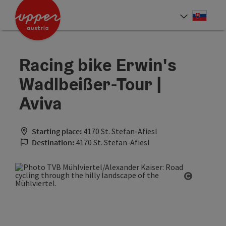
Accesskey
Accesskey
[0]
[2]
Slove
Select
Racing bike Erwin's
Wadlbeißer-Tour |
Aviva
Starting place:
4170 St. Stefan-Afiesl
Destination:
4170 St. Stefan-Afiesl
Open cop