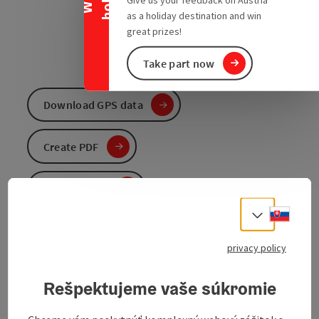
as a holiday destination and win
great prizes!
Take part now
Download GPS data
Create PDF
Send inquiry
Slove
Select
To the website
privacy policy
Rešpektujeme vaše súkromie
Route route
:
Bad Leonfelden - Vorderweißenbach - Guglwald -
Afiesl - St. Stefan - Helfenberg - Ahorn - Waxenberg -